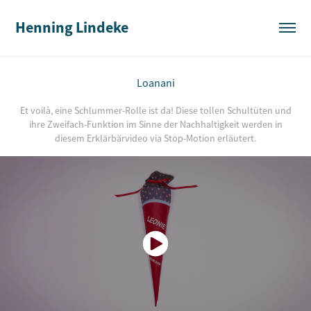
Henning Lindeke
Loanani
Et voilà, eine Schlummer-Rolle ist da! Diese tollen Schultüten und
ihre Zweifach-Funktion im Sinne der Nachhaltigkeit werden in
diesem Erklärbärvideo via Stop-Motion erläutert.